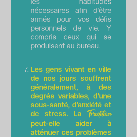
les habitudes
nécessaires afin d'être
armés pour vos défis
personnels de vie. Y
compris ceux qui se
produisent au bureau.
Les gens vivant en ville
de nos jours souffrent
généralement, à des
degrés variables, d'une
sous-santé, d'anxiété et
de stress. La
Tradition
peut-elle aider à
atténuer ces problèmes