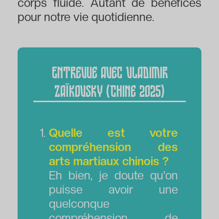
corps fluide. Autant de bénéfices
pour notre vie quotidienne.
Entrevue avec Vladimir
Zaïkovsky (Chine 2025)
Quelle est votre
compréhension des
arts martiaux chinois ?
Eh bien, je doute qu'on
puisse avoir une
quelconque
compréhension de